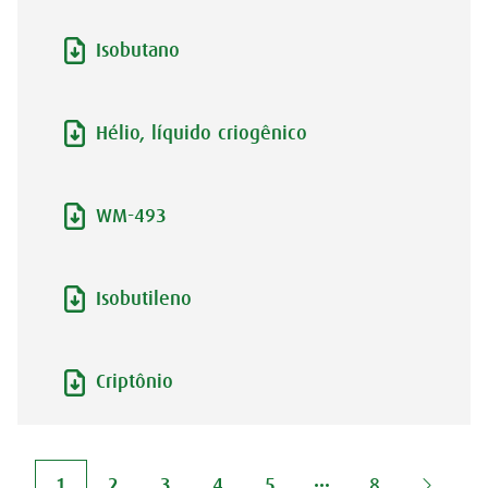
Isobutano
Hélio, líquido criogênico
WM-493
Isobutileno
Criptônio
1
2
3
4
5
8