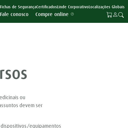
Fichas de Segurança
Certificados
Linde Corporativo
Localizações Globais
Fale conosco
Compre online
rsos
edicinais ou
 assuntos devem ser
u dispositivos/equipamentos